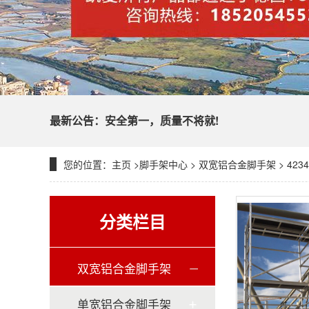
脚手架
!
最新公告：安全第一，质量不将就
您的位置：
主页
>
脚手架中心
>
双宽铝合金脚手架
>
4234
凯夏脚手架
分类栏目
双宽铝合金脚手架
单宽铝合金脚手架